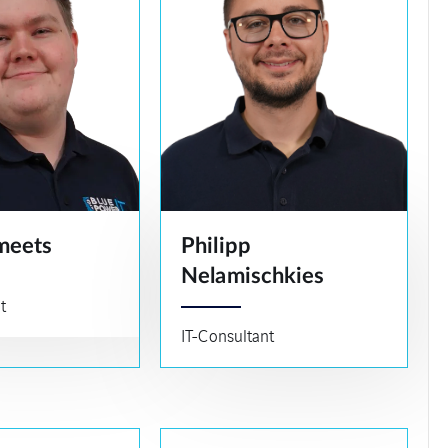
meets
Philipp
Nelamischkies
t
IT-Consultant